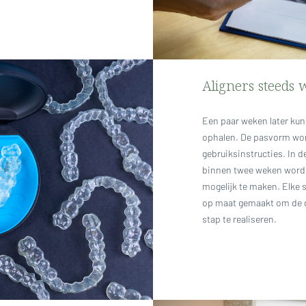
Aligners steeds 
Een paar weken later kunt
ophalen. De pasvorm word
gebruiksinstructies. In 
binnen twee weken word
mogelijk te maken. Elke 
op maat gemaakt om de g
stap te realiseren.