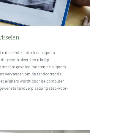
wisselen
 u de eerste sets clear aligners
t gecontroleerd en u krijgt
de meeste gevallen moeten de aligners
en vervangen om de tandcorrectie
set aligners wordt door de computer
ewenste tandverplaatsing stap-voor-