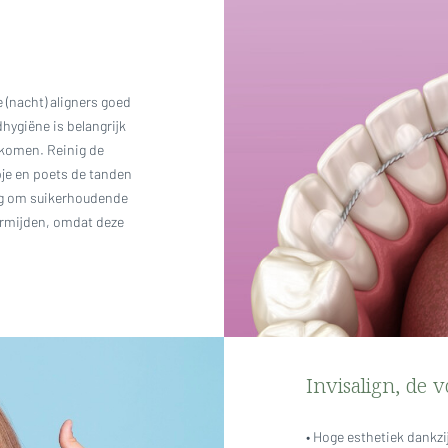
 (nacht) aligners goed
ygiëne is belangrijk
rkomen. Reinig de
pje en poets de tanden
dig om suikerhoudende
rmijden, omdat deze
Invisalign, de 
• Hoge esthetiek dankzi