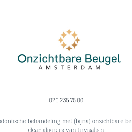
AFSPRAAK MAKEN? HIER INSCHRIJVEN
020 235 75 00
dontische behandeling met (bijna) onzichtbare be
clear aligners van Invisalign