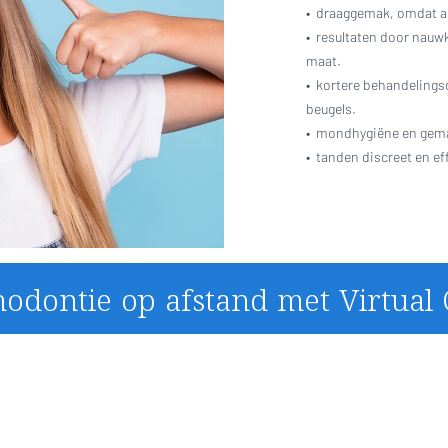
•
draaggemak, omdat al
•
resultaten door nauwk
maat.
•
kortere behandelings
beugels.
•
mondhygiëne en gemak
•
tanden discreet en eff
hodontie op afstand met Virtual 